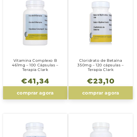
Vitamina Complexo B
Cloridrato de Betaína
461mg – 100 Cápsulas –
350mg – 120 cápsulas –
Terapia Clark
Terapia Clark
Preço
€41,34
Preço
€23,10
normal
normal
comprar agora
comprar agora