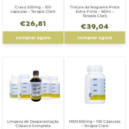
Cravo 500mg – 100
Tintura de Nogueira Preta
cápsulas – Terapia Clark
Extra-Forte – 60ml –
Terapia Clark
Preço
€26,81
Preço
€39,04
normal
normal
comprar agora
comprar agora
Limpeza de Desparasitação
MSM 650mg – 100 Cápsulas
Clássica Completa
– Terapia Clark