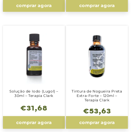
comprar agora
comprar agora
Solução de Iodo (Lugol) –
Tintura de Nogueira Preta
30ml – Terapia Clark
Extra-Forte – 120ml –
Terapia Clark
Preço
€31,68
Preço
€53,63
normal
normal
comprar agora
comprar agora