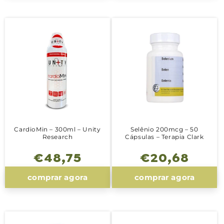
CardioMin – 300ml – Unity
Selênio 200mcg – 50
Research
Cápsulas – Terapia Clark
Preço
€48,75
Preço
€20,68
normal
normal
comprar agora
comprar agora