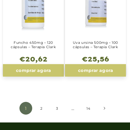
Funcho 450mg – 120
Uva ursina 500mg – 100
cápsulas – Terapia Clark
cápsulas – Terapia Clark
Preço
€20,62
Preço
€25,56
normal
normal
comprar agora
comprar agora
1
…
2
3
14