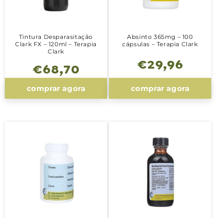
Tintura Desparasitação
Absinto 365mg – 100
Clark FX – 120ml – Terapia
cápsulas – Terapia Clark
Clark
Preço
€29,96
Preço
€68,70
normal
normal
comprar agora
comprar agora