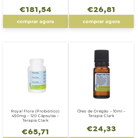
Preço
€181,54
Preço
€26,81
normal
normal
comprar agora
comprar agora
Royal Flora (Probiótico)
Óleo de Orégão – 10ml –
450mg – 120 Cápsulas –
Terapia Clark
Terapia Clark
Preço
€24,33
Preço
€65,71
normal
normal