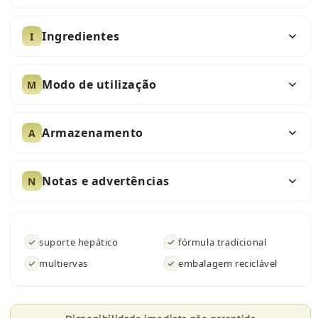
Ingredientes
I
Modo de utilização
M
Armazenamento
A
Notas e advertências
N
✓
suporte hepático
✓
fórmula tradicional
✓
multiervas
✓
embalagem reciclável