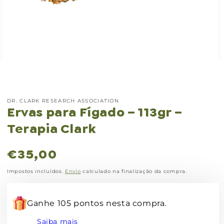
Abrir
conteúdo
multimédia
1
em
modal
DR. CLARK RESEARCH ASSOCIATION
Ervas para Fígado – 113gr –
Terapia Clark
Preço
€35,00
normal
Impostos incluídos.
Envio
calculado na finalização da compra.
Ganhe 105 pontos nesta compra.
Saiba mais