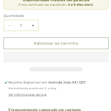
Disponibilidade imediata não garantida
Prazo estimado de expedição:
5 a 9 dias úteis
.
Quantidade
Quantidade
Diminuir
Aumentar
a
a
quantidade
quantidade
de
de
Adicionar ao carrinho
Ervas
Ervas
para
para
Fígado
Fígado
–
–
113gr
113gr
–
–
Terapia
Terapia
Recolha disponível em
Avenida João XXI 1257
Clark
Clark
Normalmente pronto em 2-4 dias
Ver informações da loja
Frequentemente comprado em conjunto