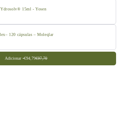
 Ydrosolv® 15ml - Yosen
x– 120 cápsulas – Moleqlar
Adicionar •
€94,79
€97,70