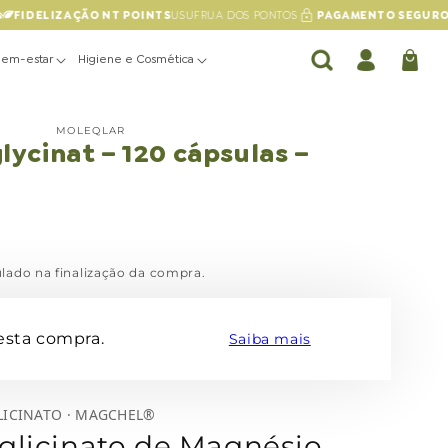
FIDELIZAÇÃO NT POINTS
USUFRUA DOS PONTOS
PAGAMENTO SEGURO
E
Bem-estar
Higiene e Cosmética
Conta
Carrinho
MOLEQLAR
ycinat – 120 cápsulas –
lado na finalização da compra.
esta compra.
Saiba mais
LICINATO · MAGCHEL®
glicinato de Magnésio