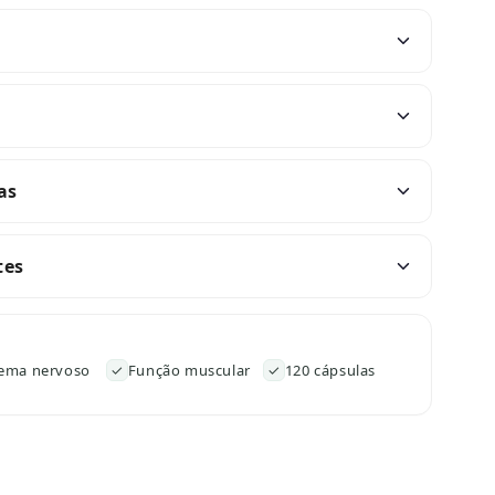
as
tes
tema nervoso
✓
Função muscular
✓
120 cápsulas