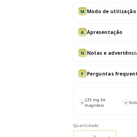
Modo de utilização
M
Apresentação
A
Notas e advertênci
N
Perguntas frequen
F
225 mg de
✓
✓
Sis
magnésio
Quantidade
Quantidade