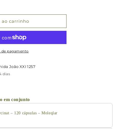
 ao carrinho
m
s de pagamento
nida João XXI 1257
 dias
o em conjunto
cinat – 120 cápsulas – Moleqlar