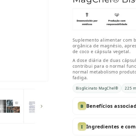
Suplemento alimentar com b
orgânica de magnésio, apre
de coco e cápsula vegetal.
A dose diária de duas cápsu
contribui para o normal fun
normal metabolismo produto
fadiga.
Bisglicinato MagChel®
225 m
Benefícios associa
B
Ingredientes e co
I