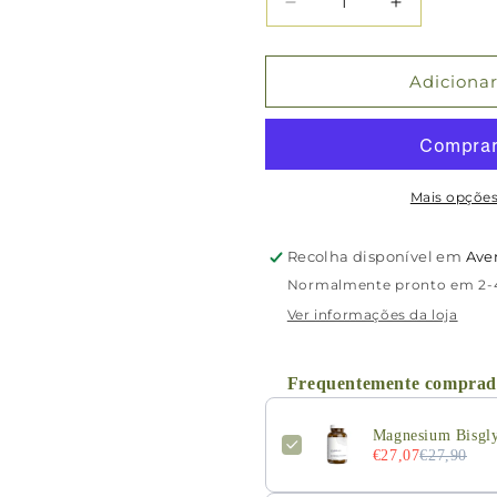
Diminuir
Aumentar
a
a
quantidade
quantidade
de
de
Adicionar
Magnesium
Magnesiu
Bisglycinat
Bisglycinat
–
–
120
120
cápsulas
cápsulas
Mais opçõe
–
–
Moleqlar
Moleqlar
Recolha disponível em
Ave
Normalmente pronto em 2-4
Ver informações da loja
Frequentemente comprad
Magnesium Bisgly
€27,07
€27,90