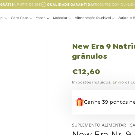
RÁTIS
A PARTIR DE 35€
QUALIDADE GARANTIDA
PRODUTOS COM QUALIDA
pi
Care Case
Yosen
Moleqlar
Alimentação Saudável
Saúde e 
New Era 9 Natr
grânulos
Preço
€12,60
normal
Impostos incluídos.
Envio
calcu
Ganhe 39 pontos ne
SUPLEMENTO ALIMENTAR · SA
New Era Nr. 9