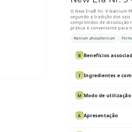
O New Era® Nr. 9 Natrium 
segundo a tradição dos sais 
comprimidos de dissolução r
prática e conveniente para t
Natrium phosphoricum
Fórmu
Benefícios associa
B
Ingredientes e co
I
Modo de utilização
M
Apresentação
A