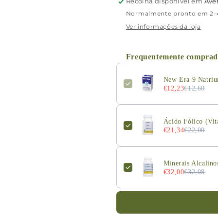
Recolha disponível em
Ave
grânulos
grânulos
Normalmente pronto em 2-4
Ver informações da loja
Frequentemente comprad
New Era 9 Natriu
€12,23
€12,60
Ácido Fólico (Vi
€21,34
€22,00
Minerais Alcalino
€32,00
€32,98