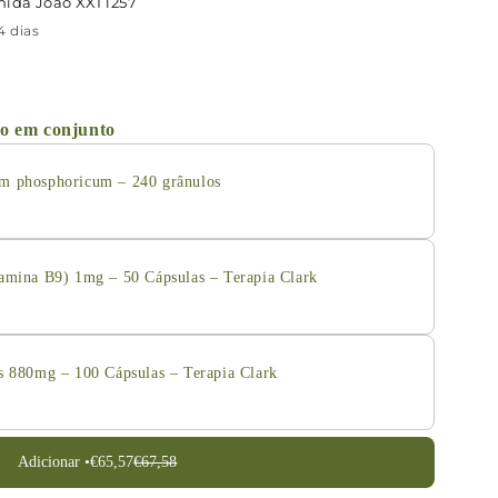
nida João XXI 1257
 dias
o em conjunto
m phosphoricum – 240 grânulos
tamina B9) 1mg – 50 Cápsulas – Terapia Clark
s 880mg – 100 Cápsulas – Terapia Clark
Adicionar •
€65,57
€67,58