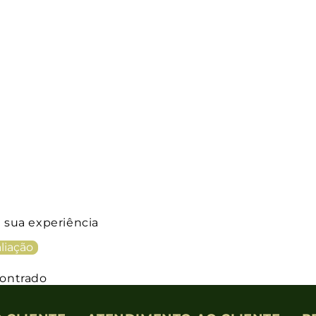
a sua experiência
liação
ontrado