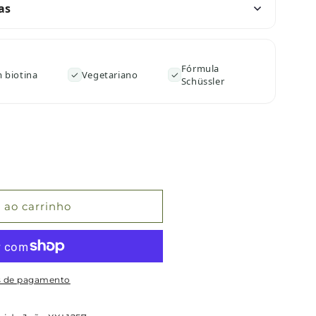
as
Fórmula
 biotina
✓
Vegetariano
✓
Schüssler
 ao carrinho
cum
s de pagamento