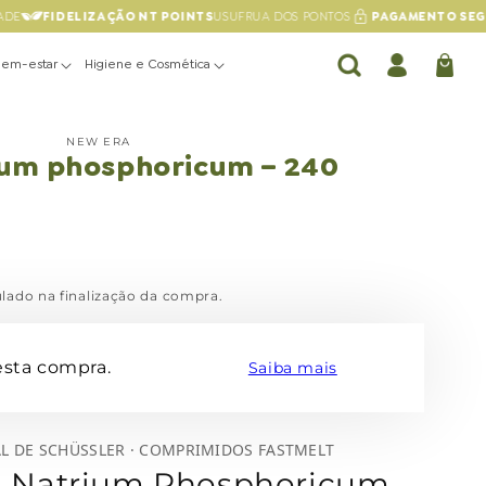
DE
FIDELIZAÇÃO NT POINTS
USUFRUA DOS PONTOS
PAGAMENTO SEG
Bem-estar
Higiene e Cosmética
Conta
Carrinho
NEW ERA
ium phosphoricum – 240
lado na finalização da compra.
sta compra.
Saiba mais
L DE SCHÜSSLER · COMPRIMIDOS FASTMELT
 · Natrium Phosphoricum