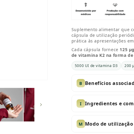
Suplemento alimentar que c
cápsula de utilização perió
prática às apresentações em
Cada cápsula fornece
125 µg
de vitamina K2 na forma de
5000 UI de vitamina D3
200 
Benefícios associa
B
Ingredientes e co
I
Modo de utilização
M