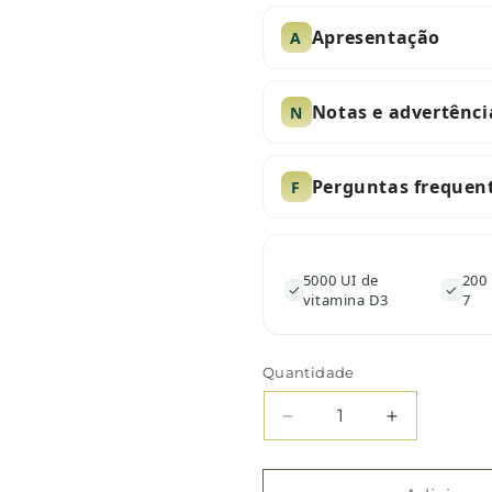
Apresentação
A
Notas e advertênci
N
Perguntas frequen
F
5000 UI de
200
✓
✓
vitamina D3
7
Quantidade
Quantidade
Diminuir
Aumentar
a
a
quantidade
quantidade