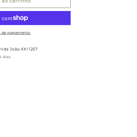
 ao carrinho
s de pagamento
nida João XXI 1257
 dias