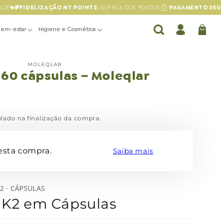
DE
FIDELIZAÇÃO NT POINTS
USUFRUA DOS PONTOS
PAGAMENTO SEG
Bem-estar
Higiene e Cosmética
Conta
Carrinho
MOLEQLAR
 60 cápsulas – Moleqlar
lado na finalização da compra.
esta compra.
Saiba mais
2 · CÁPSULAS
 K2 em Cápsulas