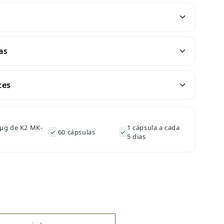
as
tes
 µg de K2 MK-
1 cápsula a cada
✓
60 cápsulas
✓
5 dias