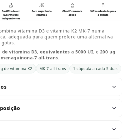
ombina vitamina D3 e vitamina K2 MK-7 numa
dica, adequada para quem prefere uma alternativa
 gotas.
 de vitamina D3, equivalentes a 5000 UI
, e
200 µg
 menaquinona-7 all-trans
.
µg de vitamina K2
MK-7 all-trans
1 cápsula a cada 5 dias
dos
mposição