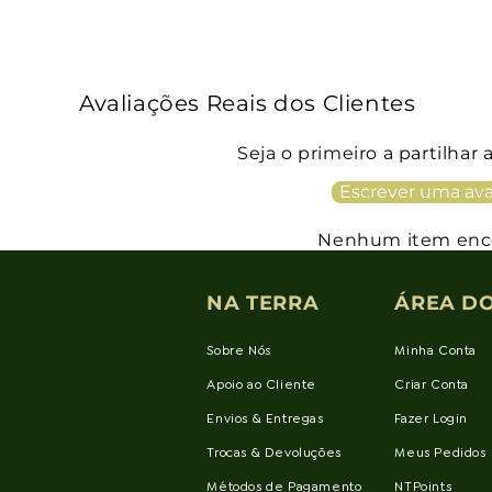
Avaliações Reais dos Clientes
Seja o primeiro a partilhar 
Escrever uma ava
Nenhum item enc
NA TERRA
ÁREA DO
Sobre Nós
Minha Conta
Apoio ao Cliente
Criar Conta
Envios & Entregas
Fazer Login
Trocas & Devoluções
Meus Pedidos
Métodos de Pagamento
NTPoints