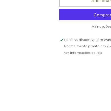
de
de
Adicionar
Vitamin
Vitamin
D3
D3
K2
K2
–
–
60
60
Mais opçõe
cápsulas
cápsulas
–
–
Recolha disponível em
Ave
Moleqlar
Moleqlar
Normalmente pronto em 2-4
Ver informações da loja