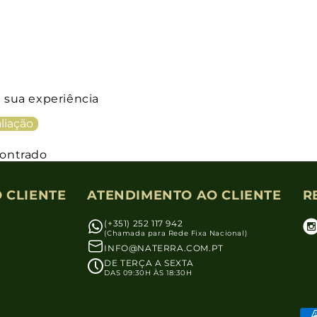
a sua experiência
liação
ontrado
 CLIENTE
ATENDIMENTO AO CLIENTE
R
(+351) 252 117 942
(Chamada para Rede Fixa Nacional)
INFO@NATERRA.COM.PT
DE TERÇA A SEXTA
DAS 09:30H ÀS 18:30H