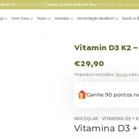
GRÁTIS
A PARTIR DE 35€
QUALIDADE GARANTIDA
PRODUTOS COM QUALIDA
pi
Care Case
Yosen
Moleqlar
Alimentação Saudável
Saúde e 
Vitamin D3 K2 –
Preço
€29,90
normal
Impostos incluídos.
Envio
calcu
Ganhe 90 pontos n
MOLEQLAR · VITAMINA D3 + K
Vitamina D3 +