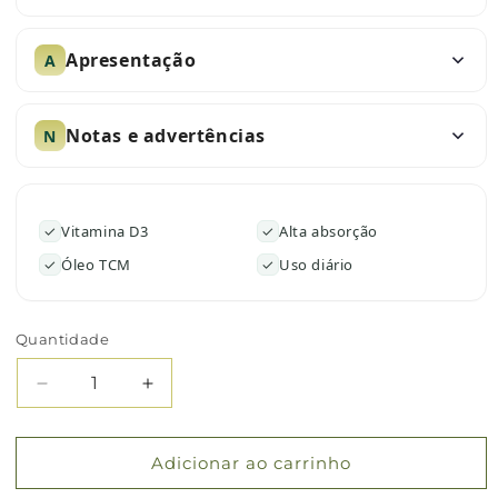
Apresentação
A
Notas e advertências
N
✓
Vitamina D3
✓
Alta absorção
✓
Óleo TCM
✓
Uso diário
Quantidade
Quantidade
Diminuir
Aumentar
a
a
quantidade
quantidade
de
de
Adicionar ao carrinho
Vitamina
Vitamina