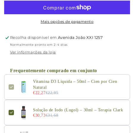
D3
D3
Líquida
Líquida
–
–
50ml
50ml
Mais opções de pagamento
–
–
Cien
Cien
Recolha disponível em
Avenida João XXI 1257
por
por
Normalmente pronto em 2-4 dias
Cien
Cien
Ver informações da loja
Natural
Natural
Frequentemente comprado em conjunto
Vitamina D3 Líquida – 50ml – Cien por Cien
Natural
€22,27
€22,95
Solução de Iodo (Lugol) – 30ml – Terapia Clark
€30,73
€31,68