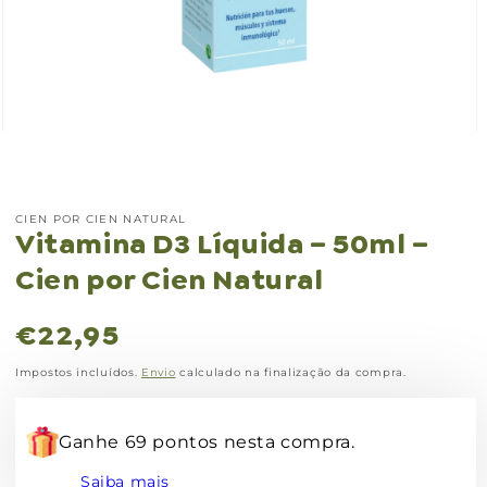
Abrir
conteúdo
multimédia
1
em
modal
CIEN POR CIEN NATURAL
Vitamina D3 Líquida – 50ml –
Cien por Cien Natural
Preço
€22,95
normal
Impostos incluídos.
Envio
calculado na finalização da compra.
Ganhe 69 pontos nesta compra.
Saiba mais