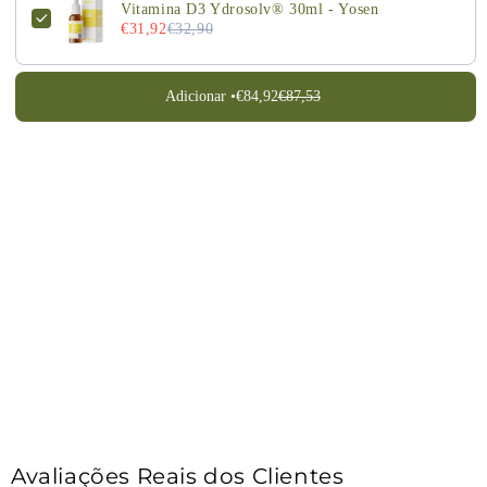
Vitamina D3 Ydrosolv® 30ml - Yosen
€31,92
€32,90
Adicionar •
€84,92
€87,53
Avaliações Reais dos Clientes